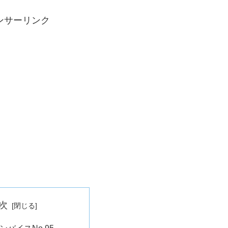
ンサーリンク
次
ンバイスNo.95