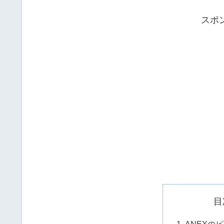
スポ
目
ANEXのピ