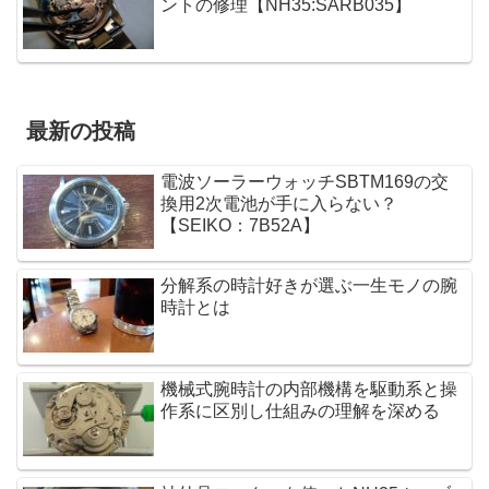
ントの修理【NH35:SARB035】
最新の投稿
電波ソーラーウォッチSBTM169の交
換用2次電池が手に入らない？
【SEIKO：7B52A】
分解系の時計好きが選ぶ一生モノの腕
時計とは
機械式腕時計の内部機構を駆動系と操
作系に区別し仕組みの理解を深める