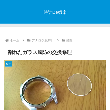
時計De娯楽
ホーム
アナログ腕時計
修理
割れたガラス風防の交換修理
修理