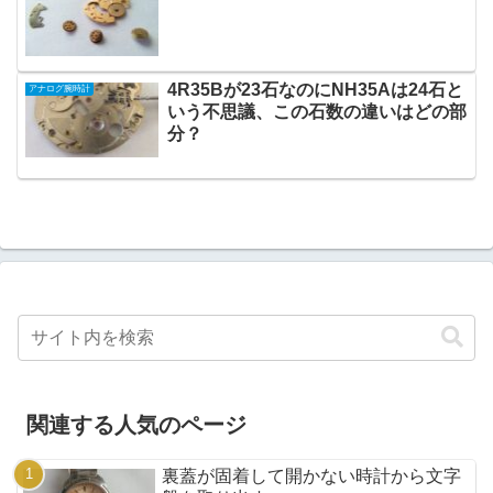
4R35Bが23石なのにNH35Aは24石と
アナログ腕時計
いう不思議、この石数の違いはどの部
分？
関連する人気のページ
裏蓋が固着して開かない時計から文字