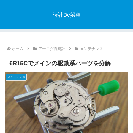
時計De娯楽
ホーム
アナログ腕時計
メンテナンス
6R15Cでメインの駆動系パーツを分解
メンテナンス