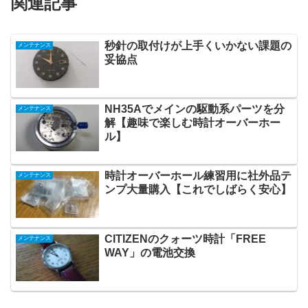
関連記事
秒針の取付けが上手くいかない課題の
メンテナンス
妥協点
NH35Aでメインの駆動系パーツを分
メンテナンス
解【趣味で楽しむ時計オーバーホー
ル】
時計オーバーホール練習用に社外品テ
メンテナンス
ンプ大量購入【これでしばらく安心】
CITIZENのクォーツ時計「FREE
メンテナンス
WAY」の電池交換