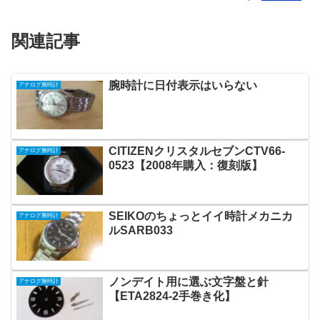
関連記事
腕時計に日付表示はいらない
アナログ腕時計
CITIZENクリスタルセブンCTV66-
アナログ腕時計
0523【2008年購入：復刻版】
SEIKOのちょっとイイ時計メカニカ
アナログ腕時計
ルSARB033
ノンデイト用に選ぶ文字盤と針
アナログ腕時計
【ETA2824-2手巻き化】