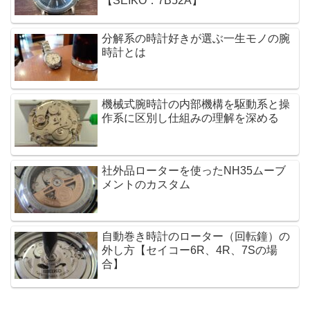
【SEIKO：7B52A】
分解系の時計好きが選ぶ一生モノの腕
時計とは
機械式腕時計の内部機構を駆動系と操
作系に区別し仕組みの理解を深める
社外品ローターを使ったNH35ムーブ
メントのカスタム
自動巻き時計のローター（回転鐘）の
外し方【セイコー6R、4R、7Sの場
合】