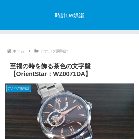
時計De娯楽
ホーム
アナログ腕時計
至福の時を飾る茶色の文字盤
【OrientStar：WZ0071DA】
アナログ腕時計